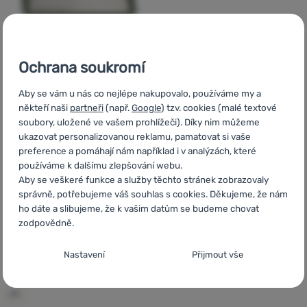
Ochrana soukromí
Aby se vám u nás co nejlépe nakupovalo, používáme my a
někteří naši
partneři
(např.
Google
) tzv. cookies (malé textové
BOX NA POTRAVINY
Hodnocení zákazníků
soubory, uložené ve vašem prohlížeči). Díky nim můžeme
ukazovat personalizovanou reklamu, pamatovat si vaše
preference a pomáhají nám například i v analýzách, které
Klean Kanteen
Big Meal
používáme k dalšímu zlepšování webu.
Aby se veškeré funkce a služby těchto stránek zobrazovaly
Box 1626 ml
správně, potřebujeme váš souhlas s cookies. Děkujeme, že nám
ho dáte a slibujeme, že k vašim datům se budeme chovat
zodpovědně.
1 510
Kč
Nastavení souhlasů s kategoriemi cookies
999
Kč
Přidat 'Box na potraviny Klean Kanteen Big Meal Box 162
Nastavení
Přijmout vše
Nezbytné
Nezbytné
-
Bez nezbytných cookies by náš web nemohl
správně fungovat.
.
VŽDY AKTIVNÍ