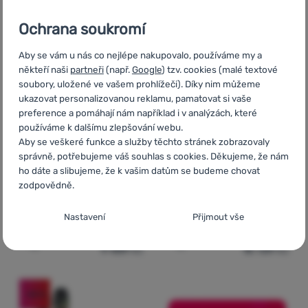
Ochrana soukromí
Aby se vám u nás co nejlépe nakupovalo, používáme my a
někteří naši
partneři
(např.
Google
) tzv. cookies (malé textové
soubory, uložené ve vašem prohlížeči). Díky nim můžeme
ukazovat personalizovanou reklamu, pamatovat si vaše
preference a pomáhají nám například i v analýzách, které
používáme k dalšímu zlepšování webu.
SKIALPOVÉ LYŽE
SKIALPOVÉ LYŽE
Aby se veškeré funkce a služby těchto stránek zobrazovaly
správně, potřebujeme váš souhlas s cookies. Děkujeme, že nám
Black Crows
Sato
K2
Wayback 89
ho dáte a slibujeme, že k vašim datům se budeme chovat
25/26
Skialpová aktivita:
Skitouring
zodpovědně.
Šířka středu lyže:
89 mm
Skialpová aktivita:
Freeride
Nastavení souhlasů s kategoriemi cookies
Šířka středu lyže:
88 mm
Nastavení
Přijmout vše
Nezbytné
15 599
Kč
15 600
Kč
Nezbytné
-
Bez nezbytných cookies by náš web nemohl
9 439
Kč
10 729
Kč
Přidat 'Skialpové lyže Black Crows Sato 25/26' k porovn
Přidat 'Skialpové lyže K2
správně fungovat.
.
VŽDY AKTIVNÍ
-48
%
Nezbytné cookies umožňují správné fungování našich